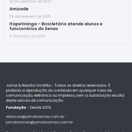
16 de setembro de 2022
Amizade
24 de fevereiro de 2025
Itapetininga – Bicicletário atende alunos e
funcionários do Senac
11 de março de 2022
Jornal & Revista Via Mão - Todos os direitos reservados. É
proibida a reprodução do conteúdo em qualquer meio de
comunicação, eletrônico ou impresso, sem a autorização escrita
deste veículo de comunicação
Fundação
- Desde 2003
redacao@jornalviamao.com.br -
jornalviamao@jornalviamao.com.br