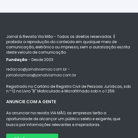
Jornal & Revista Via Mão - Todos os direitos reservados. É
proibida a reprodução do conteúdo em qualquer meio de
comunicação, eletrônico ou impresso, sem a autorização escrita
deste veículo de comunicação
Fundação
- Desde 2003
redacao@jornalviamao.com.br -
jornalviamao@jornalviamao.com.br
Registrado no Cartório de Registro Civil de Pessoas Jurídicas, sob
n.º 12 no Livro "B" Matriculado e Microfilmado sob n.o 1.256.
ANUNCIE COM A GENTE
Ao anunciar na revista VIA MÃO, as empresas terão a
oportunidade de alcançar um público seleto e exigente, que
busca por informações relevantes e inspiradoras.