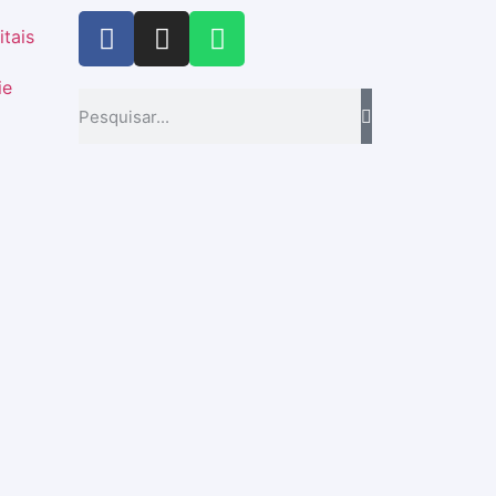
itais
ie