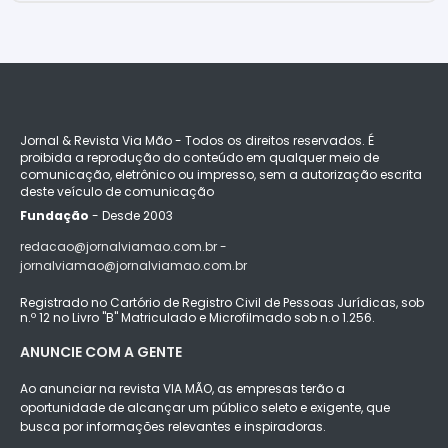
Jornal & Revista Via Mão - Todos os direitos reservados. É
proibida a reprodução do conteúdo em qualquer meio de
comunicação, eletrônico ou impresso, sem a autorização escrita
deste veículo de comunicação
Fundação
- Desde 2003
redacao@jornalviamao.com.br -
jornalviamao@jornalviamao.com.br
Registrado no Cartório de Registro Civil de Pessoas Jurídicas, sob
n.º 12 no Livro "B" Matriculado e Microfilmado sob n.o 1.256.
ANUNCIE COM A GENTE
Ao anunciar na revista VIA MÃO, as empresas terão a
oportunidade de alcançar um público seleto e exigente, que
busca por informações relevantes e inspiradoras.