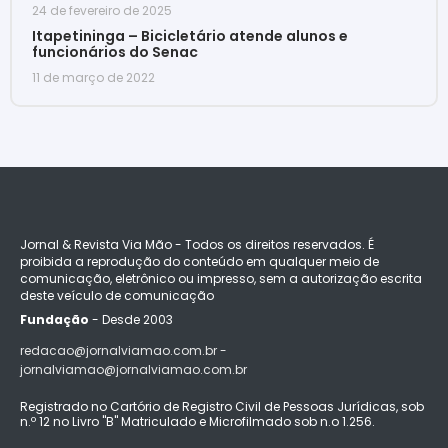
24 de fevereiro de 2025
Itapetininga – Bicicletário atende alunos e
funcionários do Senac
11 de março de 2022
Jornal & Revista Via Mão - Todos os direitos reservados. É
proibida a reprodução do conteúdo em qualquer meio de
comunicação, eletrônico ou impresso, sem a autorização escrita
deste veículo de comunicação
Fundação
- Desde 2003
redacao@jornalviamao.com.br -
jornalviamao@jornalviamao.com.br
Registrado no Cartório de Registro Civil de Pessoas Jurídicas, sob
n.º 12 no Livro "B" Matriculado e Microfilmado sob n.o 1.256.