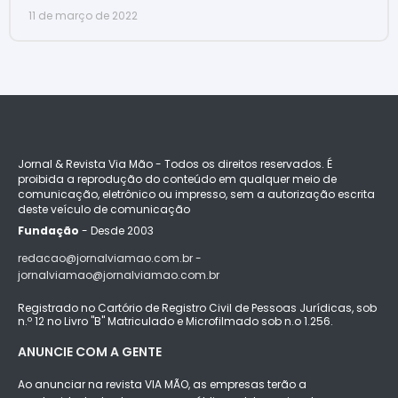
11 de março de 2022
Jornal & Revista Via Mão - Todos os direitos reservados. É
proibida a reprodução do conteúdo em qualquer meio de
comunicação, eletrônico ou impresso, sem a autorização escrita
deste veículo de comunicação
Fundação
- Desde 2003
redacao@jornalviamao.com.br -
jornalviamao@jornalviamao.com.br
Registrado no Cartório de Registro Civil de Pessoas Jurídicas, sob
n.º 12 no Livro "B" Matriculado e Microfilmado sob n.o 1.256.
ANUNCIE COM A GENTE
Ao anunciar na revista VIA MÃO, as empresas terão a