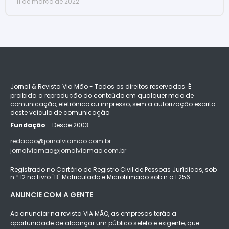
11 de março de 2022
Jornal & Revista Via Mão - Todos os direitos reservados. É
proibida a reprodução do conteúdo em qualquer meio de
comunicação, eletrônico ou impresso, sem a autorização escrita
deste veículo de comunicação
Fundação
- Desde 2003
redacao@jornalviamao.com.br -
jornalviamao@jornalviamao.com.br
Registrado no Cartório de Registro Civil de Pessoas Jurídicas, sob
n.º 12 no Livro "B" Matriculado e Microfilmado sob n.o 1.256.
ANUNCIE COM A GENTE
Ao anunciar na revista VIA MÃO, as empresas terão a
oportunidade de alcançar um público seleto e exigente, que