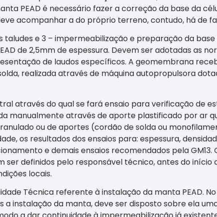
manta PEAD é necessário fazer a correção da base da célu
 deve acompanhar a do próprio terreno, contudo, há de fa
s taludes e 3 – impermeabilização e preparação da base 
 PEAD de 2,5mm de espessura. Devem ser adotadas as nor
presentação de laudos específicos. A geomembrana receb
solda, realizada através de máquina autopropulsora dota
tral através do qual se fará ensaio para verificação de 
da manualmente através de aporte plastificado por ar qu
ranulado ou de aportes (cordão de solda ou monofilamen
de, os resultados dos ensaios para: espessura, densidade
cionamento e demais ensaios recomendados pela GM13. O 
er definidos pelo responsável técnico, antes do início 
dições locais.
idade Técnica referente à instalação da manta PEAD. No
 a instalação da manta, deve ser disposto sobre ela um
modo a dar continuidade à impermeabilização já existente 