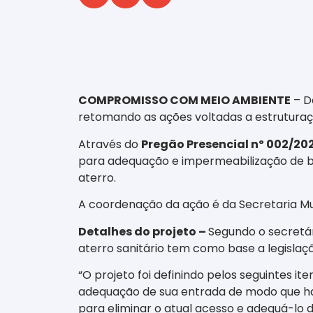
‎ ‎ ‎ ‎ ‎ ‎ ‎ ‎ ‎ ‎ ‎ ‎ ‎ ‎ ‎ ‎ ‎ ‎ ‎ ‎ ‎ ‎ ‎ ‎ ‎ ‎ ‎ ‎ ‎ ‎ ‎
COMPROMISSO COM MEIO AMBIENTE
– D
retomando as ações voltadas a estruturaç
Através do
Pregão Presencial nº 002/202
para adequação e impermeabilização de b
aterro.
A coordenação da ação é da Secretaria Muni
Detalhes do projeto –
Segundo o secretár
aterro sanitário tem como base a legislaçã
“O projeto foi definindo pelos seguintes i
adequação de sua entrada de modo que haj
para eliminar o atual acesso e adequá-lo 