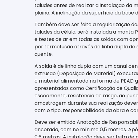
taludes antes de realizar a instalação da 
plaina. A inclinação da superfície da base
Também deve ser feito a regularização do
taludes da célula, será instalada a manta
e testes de ar em todas as soldas com a
por termofusão através de linha dupla de 
quente.
A solda é de linha dupla com um canal cen
extrusão (Deposição de Material) executa
o material alimentado na forma de PEAD g
apresentados como Certificação de Qualida
escoamento, resistência ao rasgo, ao pun
amostragem durante sua realização devem s
com o tipo, responsabilidade da obra e con
Deve ser emitido Anotação de Responsabil
ancorada, com no mínimo 0,5 metros. Após
0,6 metros. A instalação deve ser feita de 