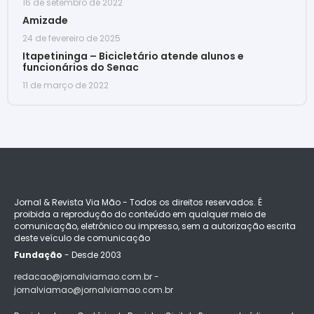
16 de setembro de 2022
Amizade
24 de fevereiro de 2025
Itapetininga – Bicicletário atende alunos e
funcionários do Senac
11 de março de 2022
Jornal & Revista Via Mão - Todos os direitos reservados. É
proibida a reprodução do conteúdo em qualquer meio de
comunicação, eletrônico ou impresso, sem a autorização escrita
deste veículo de comunicação
Fundação
- Desde 2003
redacao@jornalviamao.com.br -
jornalviamao@jornalviamao.com.br