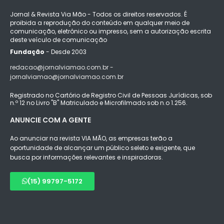
Jornal & Revista Via Mão - Todos os direitos reservados. É
proibida a reprodução do conteúdo em qualquer meio de
comunicação, eletrônico ou impresso, sem a autorização escrita
deste veículo de comunicação
Fundação
- Desde 2003
redacao@jornalviamao.com.br -
jornalviamao@jornalviamao.com.br
Registrado no Cartório de Registro Civil de Pessoas Jurídicas, sob
n.º 12 no Livro "B" Matriculado e Microfilmado sob n.o 1.256.
ANUNCIE COM A GENTE
Ao anunciar na revista VIA MÃO, as empresas terão a
oportunidade de alcançar um público seleto e exigente, que
busca por informações relevantes e inspiradoras.
(15) 99797-5172