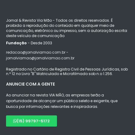
Jornal & Revista Via Mão - Todos os direitos reservados. É
proibida a reprodução do conteúdo em qualquer meio de
comunicação, eletrônico ou impresso, sem a autorização escrita
deste veículo de comunicação
Fundação
- Desde 2003
redacao@jornalviamao.com.br -
jornalviamao@jornalviamao.com.br
Registrado no Cartório de Registro Civil de Pessoas Jurídicas, sob
n.º 12 no Livro "B" Matriculado e Microfilmado sob n.o 1.256.
ANUNCIE COM A GENTE
Ao anunciar na revista VIA MÃO, as empresas terão a
oportunidade de alcançar um público seleto e exigente, que
busca por informações relevantes e inspiradoras.
(15) 99797-5172