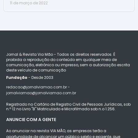
11 de março de 2022
Jornal & Revista Via Mão - Todos os direitos reservados. É
proibida a reprodução do conteúdo em qualquer meio de
comunicação, eletrônico ou impresso, sem a autorização escrita
deste veículo de comunicação
Fundação
- Desde 2003
redacao@jornalviamao.com.br -
jornalviamao@jornalviamao.com.br
Registrado no Cartório de Registro Civil de Pessoas Jurídicas, sob
n.º 12 no Livro "B" Matriculado e Microfilmado sob n.o 1.256.
ANUNCIE COM A GENTE
Ao anunciar na revista VIA MÃO, as empresas terão a
oportunidade de alcançar um público seleto e exigente, que