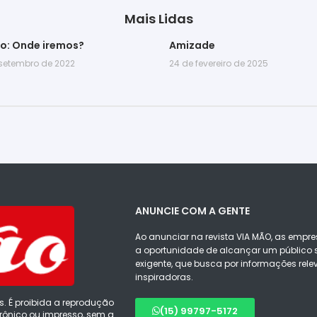
Mais Lidas
go: Onde iremos?
Amizade
 setembro de 2022
24 de fevereiro de 2025
ANUNCIE COM A GENTE
Ao anunciar na revista VIA MÃO, as empre
a oportunidade de alcançar um público s
exigente, que busca por informações rele
inspiradoras.
s. É proibida a reprodução
(15) 99797-5172
ônico ou impresso, sem a