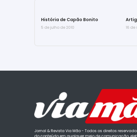
História de Capão Bonito
Arti
5 de julho de 2010
16 de
Jornal & Revista Via Mão - Todos os direitos reservado
do conteúdo em qualquer meio de comunicação, eletr