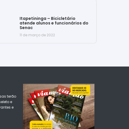
Itapetininga – Bicicletário
atende alunos e funcionários do
Senac
11 de março de 2022
sas terão
eleto e
vantes e