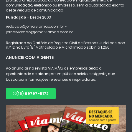
proibida a reprodução do conteúdo em qualquer meio de
comunicação, eletrônico ou impresso, sem a autorização escrita
deste veículo de comunicação
Fundação
- Desde 2003
redacao@jornalviamao.com.br -
jornalviamao@jornalviamao.com.br
Registrado no Cartório de Registro Civil de Pessoas Jurídicas, sob
n.º 12 no Livro "B" Matriculado e Microfilmado sob n.o 1.256.
ANUNCIE COM A GENTE
Ao anunciar na revista VIA MÃO, as empresas terão a
oportunidade de alcançar um público seleto e exigente, que
busca por informações relevantes e inspiradoras.
(15) 99797-5172