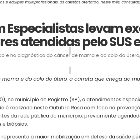
 e equipes multiprofissionais, as carretas ofertarão, neste mês, consulta
 Especialistas levam e
res atendidas pelo SUS e
 e no diagnóstico do câncer de mama e do colo do útero, 
‎ ‎ ‎ ‎ ‎ ‎ ‎ ‎ ‎ ‎ ‎ ‎ ‎ ‎ ‎ ‎ ‎ ‎ ‎ ‎ ‎ ‎ ‎ ‎ ‎ ‎ ‎ ‎ ‎ ‎ ‎
mama e do colo do útero, a carreta que chega ao muni
 (10), no município de Registro (SP), a atendimentos esp
 Saúde é realizada neste Outubro Rosa com foco na preve
entes da rede pública do município, previamente agendada
 e biópsias.
 representa a maior mobilização em defesa da saúde púb