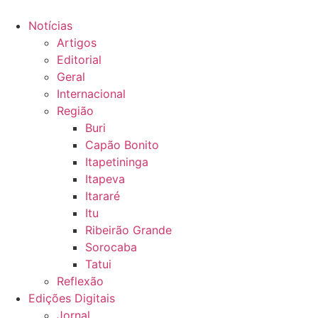
Ir
para
Notícias
o
Artigos
conteúdo
Editorial
Geral
Internacional
Região
Buri
Capão Bonito
Itapetininga
Itapeva
Itararé
Itu
Ribeirão Grande
Sorocaba
Tatui
Reflexão
Edições Digitais
Jornal