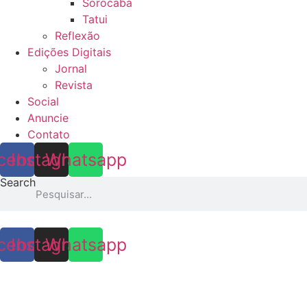
Sorocaba
Tatui
Reflexão
Edições Digitais
Jornal
Revista
Social
Anuncie
Contato
cebook
Instagram
Whatsapp
Search
cebook
Instagram
Whatsapp