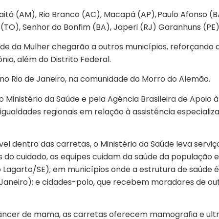
aitá (AM), Rio Branco (AC), Macapá (AP), Paulo Afonso (B
(TO), Senhor do Bonfim (BA), Japeri (RJ) Garanhuns (PE)
úde da Mulher chegarão a outros municípios, reforçando a
ônia, além do Distrito Federal.
no Rio de Janeiro, na comunidade do Morro do Alemão.
o Ministério da Saúde e pela Agência Brasileira de Apoio 
igualdades regionais em relação à assistência especiali
 dentro das carretas, o Ministério da Saúde leva servi
es do cuidado, as equipes cuidam da saúde da população 
Lagarto/SE); em municípios onde a estrutura de saúde 
Janeiro); e cidades-polo, que recebem moradores de out
âncer de mama, as carretas oferecem mamografia e ult