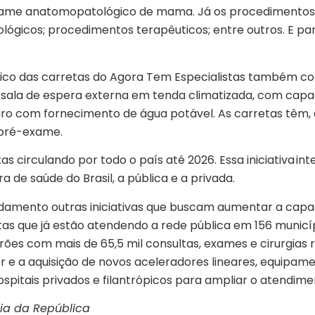
exame anatomopatológico de mama. Já os procedimentos 
lógicos; procedimentos terapêuticos; entre outros. E pa
gico das carretas do Agora Tem Especialistas também co
; sala de espera externa em tenda climatizada, com cap
o com fornecimento de água potável. As carretas têm, a
e pré-exame.
s circulando por todo o país até 2026. Essa iniciativa in
 de saúde do Brasil, a pública e a privada.
amento outras iniciativas que buscam aumentar a capaci
as que já estão atendendo a rede pública em 156 municí
irões com mais de 65,5 mil consultas, exames e cirurgias 
e a aquisição de novos aceleradores lineares, equipamen
ospitais privados e filantrópicos para ampliar o atendime
ia da República