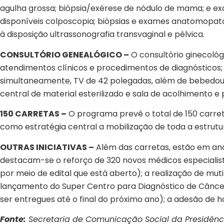
agulha grossa; biópsia/exérese de nódulo de mama; e 
disponíveis colposcopia; biópsias e exames anatomopato
à disposição ultrassonografia transvaginal e pélvica.
CONSULTÓRIO GENEALÓGICO –
O consultório ginecoló
atendimentos clínicos e procedimentos de diagnósticos
simultaneamente, TV de 42 polegadas, além de bebedour
central de material esterilizado e sala de acolhimento 
150 CARRETAS –
O programa prevê o total de 150 carreta
como estratégia central a mobilização de toda a estrutura
OUTRAS INICIATIVAS –
Além das carretas, estão em and
destacam-se o reforço de 320 novos médicos especialist
por meio de edital que está aberto); a realização de mut
lançamento do Super Centro para Diagnóstico de Câncer 
ser entregues até o final do próximo ano); a adesão de h
Fonte:
Secretaria de Comunicação Social da Presidênc