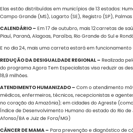
Elas estão distribuídas em municípios de 13 estados: Hum
Campo Grande (MS), Lagarto (SE), Registro (SP), Palmas 
CALENDÁRIO –
Em 17 de outubro, mais 12 carretas de sa
Piauí, Paraná, Alagoas, Paraíba, Rio Grande do Sul e Rond
E no dia 24, mais uma carreta estará em funcionamento 
REDUÇÃO DA DESIGUALDADE REGIONAL –
Realizada pel
do programa Agora Tem Especialistas visa reduzir as des
18,9 milhões.
ATENDIMENTO HUMANIZADO –
Com o atendimento móvel
médicos, enfermeiros, técnicos, recepcionistas e agent
no coração da Amazônia); em cidades do Agreste (como 
Índice de Desenvolvimento Humano do estado do Rio de 
Afonso/BA e Juiz de Fora/MG)
CÂNCER DE MAMA –
Para prevenção e diagnóstico de c