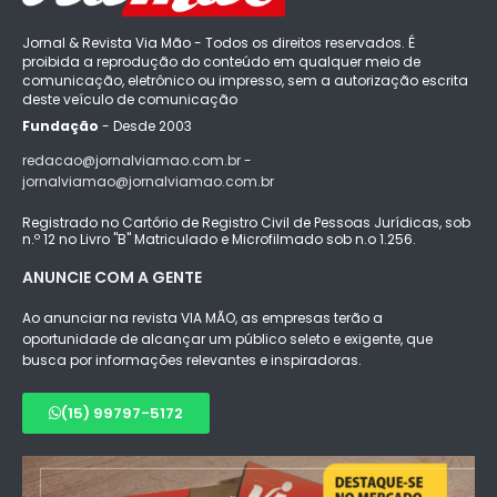
Jornal & Revista Via Mão - Todos os direitos reservados. É
proibida a reprodução do conteúdo em qualquer meio de
comunicação, eletrônico ou impresso, sem a autorização escrita
deste veículo de comunicação
Fundação
- Desde 2003
redacao@jornalviamao.com.br -
jornalviamao@jornalviamao.com.br
Registrado no Cartório de Registro Civil de Pessoas Jurídicas, sob
n.º 12 no Livro "B" Matriculado e Microfilmado sob n.o 1.256.
ANUNCIE COM A GENTE
Ao anunciar na revista VIA MÃO, as empresas terão a
oportunidade de alcançar um público seleto e exigente, que
busca por informações relevantes e inspiradoras.
(15) 99797-5172