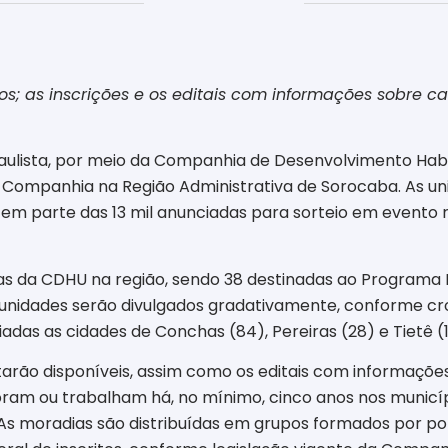
os; as inscrições e os editais com informações sobre c
Paulista, por meio da Companhia de Desenvolvimento Habi
da Companhia na Região Administrativa de Sorocaba. As 
zem parte das 13 mil anunciadas para sorteio em evento r
s da CDHU na região, sendo 38 destinadas ao Programa Mo
de unidades serão divulgados gradativamente, conforme 
das as cidades de Conchas (84), Pereiras (28) e Tietê (1
estarão disponíveis, assim como os editais com informaçõe
ram ou trabalham há, no mínimo, cinco anos nos municíp
 As moradias são distribuídas em grupos formados por pol