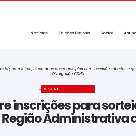
Notícias
Edições Digitais
Social
Anunc
 há, no mínimo, cinco anos nos municípios com inscrições abertas e que
Divulgação CDHU
GERAL
e inscrições para sorte
 Região Administrativa 
‎ ‎ ‎ ‎ ‎ ‎ ‎ ‎ ‎ ‎ ‎ ‎ ‎ ‎ ‎ ‎ ‎ ‎ ‎ ‎ ‎ ‎ ‎ ‎ ‎ ‎ ‎ ‎ ‎ ‎ ‎