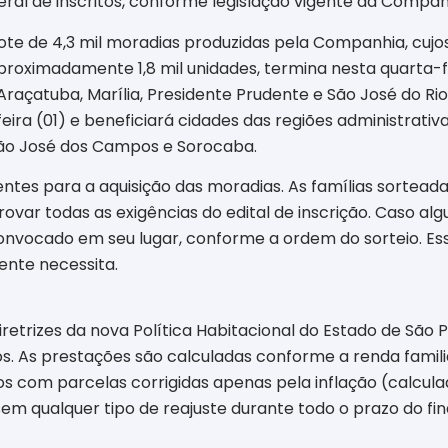
eral de inscritos, conforme legislação vigente da Compan
te de 4,3 mil moradias produzidas pela Companhia, cujo
aproximadamente 1,8 mil unidades, termina nesta quarta-f
Araçatuba, Marília, Presidente Prudente e São José do Rio
ra (01) e beneficiará cidades das regiões administrativa
, São José dos Campos e Sorocaba.
uplentes para a aquisição das moradias. As famílias sorte
ovar todas as exigências do edital de inscrição. Caso al
convocado em seu lugar, conforme a ordem do sorteio. Es
ente necessita.
retrizes da nova Política Habitacional do Estado de São 
s. As prestações são calculadas conforme a renda familia
com parcelas corrigidas apenas pela inflação (calcul
 sem qualquer tipo de reajuste durante todo o prazo do f