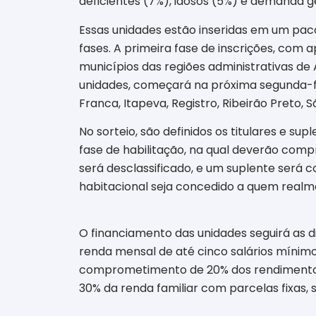
deficientes (7%), idosos (5%) e demanda g
Essas unidades estão inseridas em um paco
fases. A primeira fase de inscrições, com 
municípios das regiões administrativas de 
unidades, começará na próxima segunda-fei
Franca, Itapeva, Registro, Ribeirão Preto
No sorteio, são definidos os titulares e s
fase de habilitação, na qual deverão compr
será desclassificado, e um suplente será 
habitacional seja concedido a quem realm
O financiamento das unidades seguirá as di
renda mensal de até cinco salários mínimo
comprometimento de 20% dos rendimentos 
30% da renda familiar com parcelas fixas,