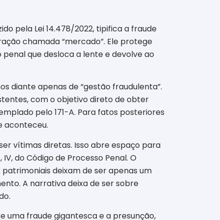
do pela Lei 14.478/2022, tipifica a fraude
bstração chamada “mercado”. Ele protege
o penal que desloca a lente e devolve ao
 diante apenas de “gestão fraudulenta”.
tentes, com o objetivo direto de obter
emplado pelo 171-A. Para fatos posteriores
ue aconteceu.
ser vítimas diretas. Isso abre espaço para
, IV, do Código de Processo Penal. O
ios patrimoniais deixam de ser apenas um
nto. A narrativa deixa de ser sobre
do.
re uma fraude gigantesca e a presunção,