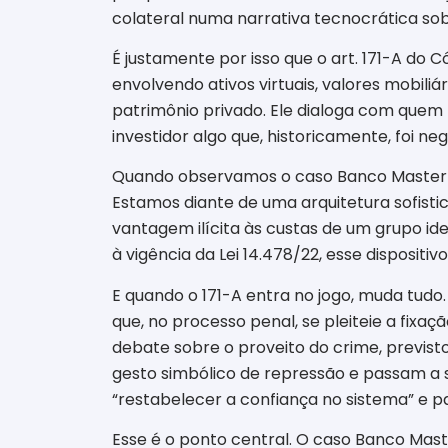
colateral numa narrativa tecnocrática sob
É justamente por isso que o art. 171-A do Có
envolvendo ativos virtuais, valores mobili
patrimônio privado. Ele dialoga com quem 
investidor algo que, historicamente, foi neg
Quando observamos o caso Banco Master p
Estamos diante de uma arquitetura sofistic
vantagem ilícita às custas de um grupo ide
à vigência da Lei 14.478/22, esse disposit
E quando o 171-A entra no jogo, muda tudo.
que, no processo penal, se pleiteie a fixa
debate sobre o proveito do crime, previsto
gesto simbólico de repressão e passam a s
“restabelecer a confiança no sistema” e pa
Esse é o ponto central. O caso Banco Mast