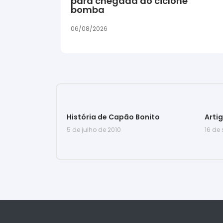
para chegada do ciclone
bomba
06/08/2026
História de Capão Bonito
Arti
5 de julho de 2010
16 de