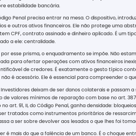
re estabilidade bancária.
digo Penal precisa entrar na mesa. O dispositivo, introduzi
ários e outros ativos financeiros. Ele não protege uma a
tem CPF, contrato assinado e dinheiro aplicado. É um tip
ado a ele: centralidade.
or esse prisma, o enquadramento se impõe. Não estamos
ada para ofertar operações com ativos financeiros inexis
ntificável de credores. É exatamente o gesto típico cont
ivo não é acessório. Ele é essencial para compreender o q
 Investidores deixam de ser danos colaterais e passam a 
ção de valores mínimos de reparação com base no art. 387
 no art. 91, II, do Código Penal, ganha densidade: bloque
er tratados como instrumentos prioritários de ressarcime
ssa a ser sobre devolver aos lesados o que lhes foi toma
er é mais do que a falência de um banco. É o choque ent