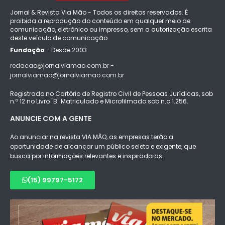
Jornal & Revista Via Mão - Todos os direitos reservados. É
proibida a reprodução do conteúdo em qualquer meio de
comunicação, eletrônico ou impresso, sem a autorização escrita
deste veículo de comunicação
Fundação
- Desde 2003
redacao@jornalviamao.com.br -
jornalviamao@jornalviamao.com.br
Registrado no Cartório de Registro Civil de Pessoas Jurídicas, sob
n.º 12 no Livro "B" Matriculado e Microfilmado sob n.o 1.256.
ANUNCIE COM A GENTE
Ao anunciar na revista VIA MÃO, as empresas terão a
oportunidade de alcançar um público seleto e exigente, que
busca por informações relevantes e inspiradoras.
(15) 99797-5172