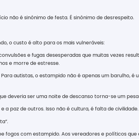
ício não é sinônimo de festa. É sinônimo de desrespeito.
o, o custo é alto para os mais vulneráveis:
a, convulsões e fugas desesperadas que muitas vezes res
hos e morre de estresse.
 Para autistas, o estampido não é apenas um barulho, é um
o que deveria ser uma noite de descanso torna-se um pesa
 a paz de outros. Isso não é cultura, é falta de civilidade.
ta”.
oíbe fogos com estampido. Aos vereadores e políticos que