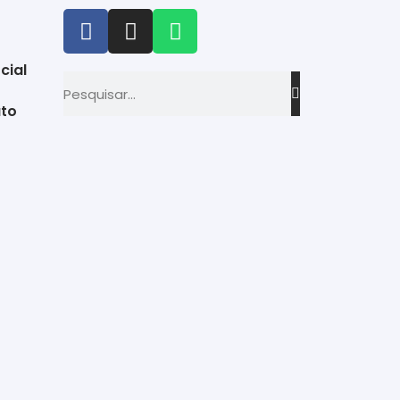
cial
to