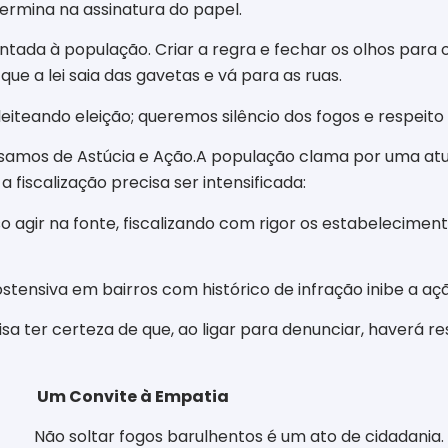
termina na assinatura do papel.
ontada à população. Criar a regra e fechar os olhos pa
que a lei saia das gavetas e vá para as ruas.
iteando eleição; queremos silêncio dos fogos e respeito
isamos de Astúcia e Ação.​A população clama por uma at
 fiscalização precisa ser intensificada:
iso agir na fonte, fiscalizando com rigor os estabelecim
ostensiva em bairros com histórico de infração inibe a aç
isa ter certeza de que, ao ligar para denunciar, haverá 
Um Convite à Empatia
​Não soltar fogos barulhentos é um ato de cidadania. E