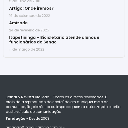
5 de julho de 2010
Artigo: Onde iremos?
16 de setembro de 2022
Amizade
24 de fevereiro de 2025
Itapetininga – Bicicletário atende alunos e
funcionários do Senac
11 de março de 2022
Jornal & Revista Via Mão - Todos os direitos reservados. É
proibida a reprodução do conteúdo em qualquer meio de
comunicação, eletrônico ou impresso, sem a autorização escrita
deste veículo de comunicação
Fundação
- Desde 2003
redacao@jornalviamao.com.br -