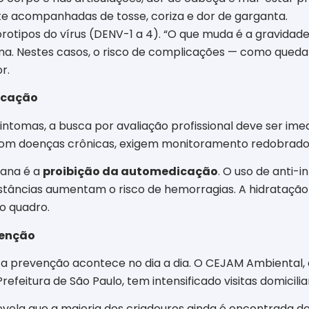
 acompanhadas de tosse, coriza e dor de garganta.
orotipos do vírus (DENV-1 a 4). “O que muda é a gravidad
rma. Nestes casos, o risco de complicações — como queda
r.
dicação
intomas, a busca por avaliação profissional deve ser imed
com doenças crônicas, exigem monitoramento redobrado
iana é a
proibição da automedicação
. O uso de anti-i
ubstâncias aumentam o risco de hemorragias. A hidrataçã
o quadro.
venção
, a prevenção acontece no dia a dia. O CEJAM Ambiental
feitura de São Paulo, tem intensificado visitas domiciliar
vela que a maioria dos criadouros ainda é encontrada den