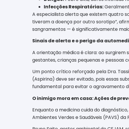
Infecções Respiratórias:
Geralmente
A especialista alerta que existem quatro s
tiveram a doença por outro sorotipo”, afi
sangramentos — é significativamente maio
Sinais de alerta e o perigo da autome
A orientação médica é clara: ao surgirem s
gestantes, crianças pequenas e pessoas 
Um ponto crítico reforçado pela Dra. Tass
(Aspirina) deve ser evitado, pois essas s
fundamental para evitar o agravamento d
O inimigo mora em casa: Ações de pre
Enquanto a medicina cuida do diagnóstico
Ambientes Verdes e Saudáveis (PAVS) da Pre
Bruno Saito, gestor ambiental do CEJAM, re