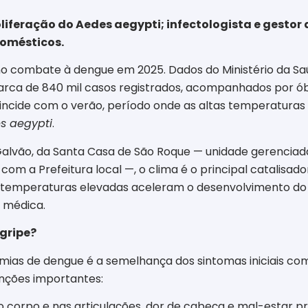
liferação do Aedes aegypti; infectologista e gesto
omésticos.
no combate à dengue em 2025. Dados do Ministério da S
arca de 840 mil casos registrados, acompanhados por óbi
oincide com o verão, período onde as altas temperaturas
s aegypti
.
Galvão, da Santa Casa de São Roque — unidade gerenciad
om a Prefeitura local —, o clima é o principal catalisa
 temperaturas elevadas aceleram o desenvolvimento do 
a médica.
gripe?
ias de dengue é a semelhança dos sintomas iniciais com 
tinções importantes:
o corpo e nas articulações, dor de cabeça e mal-estar p