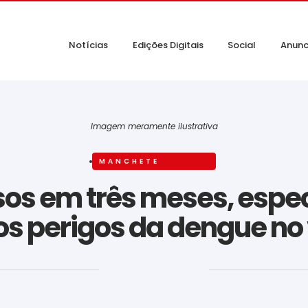
Notícias
Edições Digitais
Social
Anunc
Imagem meramente ilustrativa
MANCHETE
os em três meses, espec
os perigos da dengue no
‎ ‎ ‎ ‎ ‎ ‎ ‎ ‎ ‎ ‎ ‎ ‎ ‎ ‎ ‎ ‎ ‎ ‎ ‎ ‎ ‎ ‎ ‎ ‎ ‎ ‎ ‎ ‎ ‎ ‎ ‎