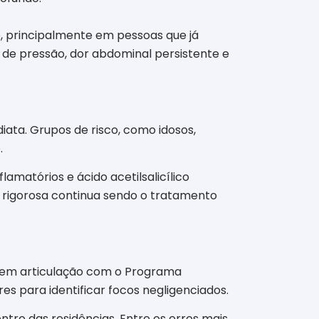
e, principalmente em pessoas que já
 de pressão, dor abdominal persistente e
iata. Grupos de risco, como idosos,
.
nflamatórios e ácido acetilsalicílico
o rigorosa continua sendo o tratamento
, em articulação com o Programa
es para identificar focos negligenciados.
tro das residências. Entre os erros mais