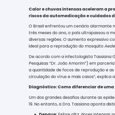
Calor e chuvas intensas aceleram a pro
riscos da automedicação e cuidados d
O Brasil enfrentou um cenário alarmante 
três meses do ano, o país ultrapassou a m
diversas regiões. O aumento expressivo c
ideal para a reprodução do mosquito
Aede
De acordo com a infectologista Tassiana 
Pesquisas “Dr. João Amorim”) em parceria c
a quantidade de focos de reprodução e as
circulação do vírus e mais casos”, explica 
Diagnóstico: Como diferenciar de uma 
Um dos grandes desafios durante as epidem
19. No entanto, a Dra. Tassiana aponta dis
Dengue:
Febre alta, dores intensas n