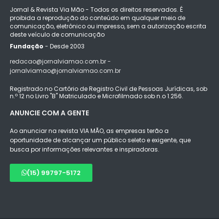
Jornal & Revista Via Mão - Todos os direitos reservados. É
proibida a reprodução do conteúdo em qualquer meio de
comunicação, eletrônico ou impresso, sem a autorização escrita
deste veículo de comunicação
Fundação
- Desde 2003
redacao@jornalviamao.com.br -
jornalviamao@jornalviamao.com.br
Registrado no Cartório de Registro Civil de Pessoas Jurídicas, sob
n.º 12 no Livro "B" Matriculado e Microfilmado sob n.o 1.256.
ANUNCIE COM A GENTE
Ao anunciar na revista VIA MÃO, as empresas terão a
oportunidade de alcançar um público seleto e exigente, que
busca por informações relevantes e inspiradoras.
(15) 99797-5172