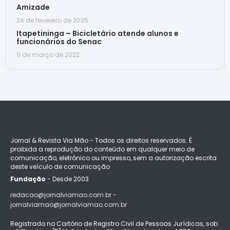
Amizade
24 de fevereiro de 2025
Itapetininga – Bicicletário atende alunos e
funcionários do Senac
11 de março de 2022
Jornal & Revista Via Mão - Todos os direitos reservados. É
proibida a reprodução do conteúdo em qualquer meio de
comunicação, eletrônico ou impresso, sem a autorização escrita
deste veículo de comunicação
Fundação
- Desde 2003
redacao@jornalviamao.com.br -
jornalviamao@jornalviamao.com.br
Registrado no Cartório de Registro Civil de Pessoas Jurídicas, sob