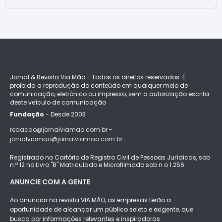
Jornal & Revista Via Mão - Todos os direitos reservados. É
proibida a reprodução do conteúdo em qualquer meio de
comunicação, eletrônico ou impresso, sem a autorização escrita
deste veículo de comunicação
Fundação
- Desde 2003
redacao@jornalviamao.com.br -
jornalviamao@jornalviamao.com.br
Registrado no Cartório de Registro Civil de Pessoas Jurídicas, sob
n.º 12 no Livro "B" Matriculado e Microfilmado sob n.o 1.256.
ANUNCIE COM A GENTE
Ao anunciar na revista VIA MÃO, as empresas terão a
oportunidade de alcançar um público seleto e exigente, que
busca por informações relevantes e inspiradoras.