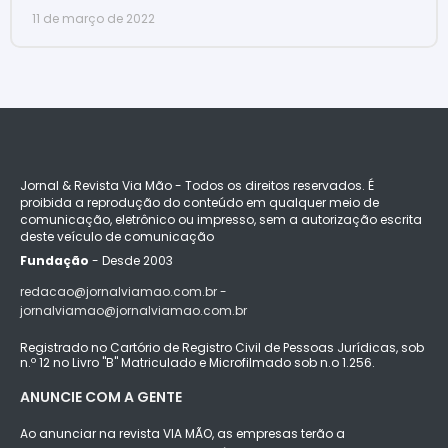
11 de março de 2022
Jornal & Revista Via Mão - Todos os direitos reservados. É
proibida a reprodução do conteúdo em qualquer meio de
comunicação, eletrônico ou impresso, sem a autorização escrita
deste veículo de comunicação
Fundação
- Desde 2003
redacao@jornalviamao.com.br -
jornalviamao@jornalviamao.com.br
Registrado no Cartório de Registro Civil de Pessoas Jurídicas, sob
n.º 12 no Livro "B" Matriculado e Microfilmado sob n.o 1.256.
ANUNCIE COM A GENTE
Ao anunciar na revista VIA MÃO, as empresas terão a