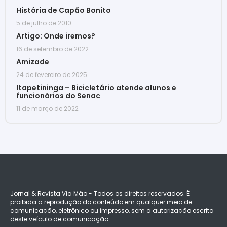
História de Capão Bonito
5 de julho de 2010
Artigo: Onde iremos?
16 de setembro de 2022
Amizade
24 de fevereiro de 2025
Itapetininga – Bicicletário atende alunos e
funcionários do Senac
11 de março de 2022
Jornal & Revista Via Mão - Todos os direitos reservados. É
proibida a reprodução do conteúdo em qualquer meio de
comunicação, eletrônico ou impresso, sem a autorização escrita
deste veículo de comunicação