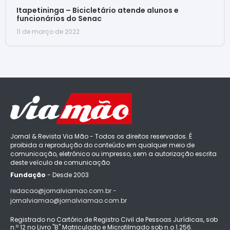
Itapetininga – Bicicletário atende alunos e
funcionários do Senac
11 de março de 2022
Jornal & Revista Via Mão - Todos os direitos reservados. É
proibida a reprodução do conteúdo em qualquer meio de
comunicação, eletrônico ou impresso, sem a autorização escrita
deste veículo de comunicação
Fundação
- Desde 2003
redacao@jornalviamao.com.br -
jornalviamao@jornalviamao.com.br
Registrado no Cartório de Registro Civil de Pessoas Jurídicas, sob
n.º 12 no Livro "B" Matriculado e Microfilmado sob n.o 1.256.