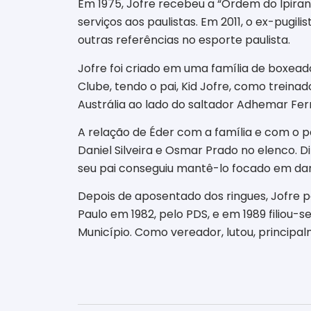
Em 1975, Jofre recebeu a “Ordem do Ipira
serviços aos paulistas. Em 2011, o ex-pug
outras referências no esporte paulista.
Jofre foi criado em uma família de boxead
Clube, tendo o pai, Kid Jofre, como treina
Austrália ao lado do saltador Adhemar Ferre
A relação de Éder com a família e com o pa
Daniel Silveira e Osmar Prado no elenco. D
seu pai conseguiu mantê-lo focado em dar
Depois de aposentado dos ringues, Jofre pa
Paulo em 1982, pelo PDS, e em 1989 filiou
Município. Como vereador, lutou, principal