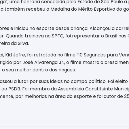
nga”, uma honraria concedida pelo Estado de São Paulo 
ilista também recebeu a Medalha do Mérito Esportivo do g
ores e iniciou no esporte desde criança. Alcançou a carr
dor. Quando treinava no SPFC, foi representar o Brasil na
ira da Silva.
i, Kid Jofre, foi retratada no filme “10 Segundos para V
irigido por José Alvarenga Jr., o filme mostra o crescim
 o seu melhor dentro dos ringues.
ssou a lutar por suas ideias no campo político. Foi elei
-se ao PSDB. Foi membro da Assembleia Constituinte Munic
mente, por melhorias na área do esporte e foi autor de 25 