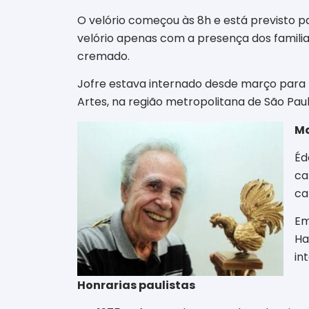
O velório começou às 8h e está previsto pa
velório apenas com a presença dos famili
cremado.
Jofre estava internado desde março para
Artes, na região metropolitana de São Paul
Ma
Éd
ca
ca
Em
Ha
in
Honrarias paulistas