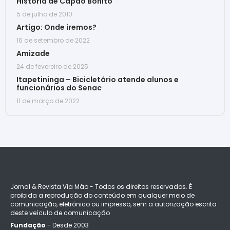
História de Capão Bonito
5 de julho de 2010
Artigo: Onde iremos?
16 de setembro de 2022
Amizade
24 de fevereiro de 2025
Itapetininga – Bicicletário atende alunos e
funcionários do Senac
11 de março de 2022
Jornal & Revista Via Mão - Todos os direitos reservados. É
proibida a reprodução do conteúdo em qualquer meio de
comunicação, eletrônico ou impresso, sem a autorização escrita
deste veículo de comunicação
Fundação
- Desde 2003