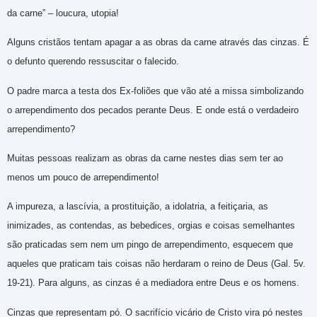
da carne” – loucura, utopia!
Alguns cristãos tentam apagar a as obras da carne através das cinzas. É
o defunto querendo ressuscitar o falecido.
O padre marca a testa dos Ex-foliões que vão até a missa simbolizando
o arrependimento dos pecados perante Deus. E onde está o verdadeiro
arrependimento?
Muitas pessoas realizam as obras da carne nestes dias sem ter ao
menos um pouco de arrependimento!
A impureza, a lascívia, a prostituição, a idolatria, a feitiçaria, as
inimizades, as contendas, as bebedices, orgias e coisas semelhantes
são praticadas sem nem um pingo de arrependimento, esquecem que
aqueles que praticam tais coisas não herdaram o reino de Deus (Gal. 5v.
19-21). Para alguns, as cinzas é a mediadora entre Deus e os homens.
Cinzas que representam pó. O sacrifício vicário de Cristo vira pó nestes