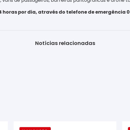
, vans de passageiros, barreiras pantográficas e drone
4 horas
por dia, através do telefone de emergência
Notícias relacionadas