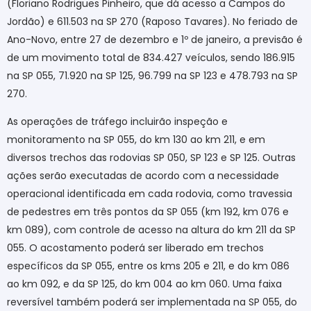
(Floriano Rodrigues Pinheiro, que dá acesso a Campos do
Jordão) e 611.503 na SP 270 (Raposo Tavares). No feriado de
Ano-Novo, entre 27 de dezembro e 1º de janeiro, a previsão é
de um movimento total de 834.427 veículos, sendo 186.915
na SP 055, 71.920 na SP 125, 96.799 na SP 123 e 478.793 na SP
270.
As operações de tráfego incluirão inspeção e
monitoramento na SP 055, do km 130 ao km 211, e em
diversos trechos das rodovias SP 050, SP 123 e SP 125. Outras
ações serão executadas de acordo com a necessidade
operacional identificada em cada rodovia, como travessia
de pedestres em três pontos da SP 055 (km 192, km 076 e
km 089), com controle de acesso na altura do km 211 da SP
055. O acostamento poderá ser liberado em trechos
específicos da SP 055, entre os kms 205 e 211, e do km 086
ao km 092, e da SP 125, do km 004 ao km 060. Uma faixa
reversível também poderá ser implementada na SP 055, do