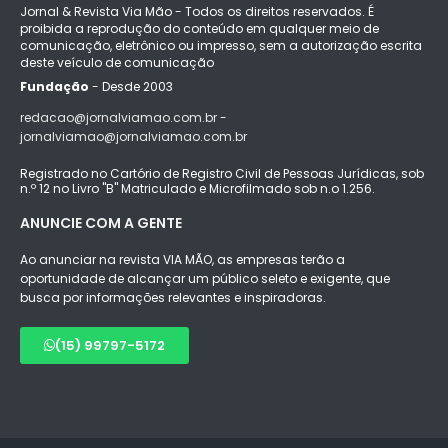
Jornal & Revista Via Mão - Todos os direitos reservados. É
proibida a reprodução do conteúdo em qualquer meio de
comunicação, eletrônico ou impresso, sem a autorização escrita
deste veículo de comunicação
Fundação
- Desde 2003
redacao@jornalviamao.com.br -
jornalviamao@jornalviamao.com.br
Registrado no Cartório de Registro Civil de Pessoas Jurídicas, sob
n.º 12 no Livro "B" Matriculado e Microfilmado sob n.o 1.256.
ANUNCIE COM A GENTE
Ao anunciar na revista VIA MÃO, as empresas terão a
oportunidade de alcançar um público seleto e exigente, que
busca por informações relevantes e inspiradoras.
(15) 99797-5172