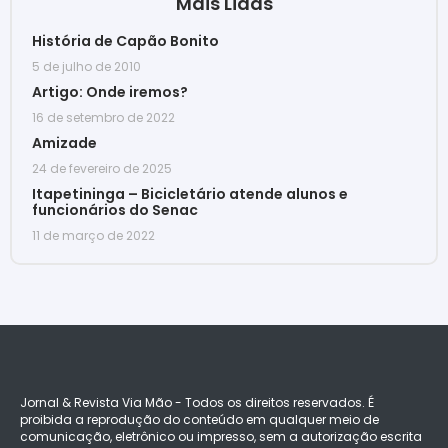
Mais Lidas
História de Capão Bonito
5 de julho de 2010
Artigo: Onde iremos?
16 de setembro de 2022
Amizade
24 de fevereiro de 2025
Itapetininga – Bicicletário atende alunos e
funcionários do Senac
11 de março de 2022
Jornal & Revista Via Mão - Todos os direitos reservados. É
proibida a reprodução do conteúdo em qualquer meio de
comunicação, eletrônico ou impresso, sem a autorização escrita