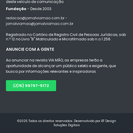
deste veículo de comunicação
Fundação
- Desde 2003
redacao@jornalviamao.com.br -
jornalviamao@jornalviamao.com.br
Registrado no Cartório de Registro Civil de Pessoas Jurídicas, sob
n.º 12 no Livro "B" Matriculado e Microfilmado sob n.o 1.256.
ANUNCIE COM A GENTE
Ao anunciar na revista VIA MÃO, as empresas terão a
oportunidade de alcançar um público seleto e exigente, que
busca por informações relevantes e inspiradoras.
(15) 99797-5172
©2025 Todos os direitos reservados. Desenvolvido por BT Design
Soluções Digitais