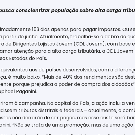
ca conscientizar população sobre alta carga tributá
oximadamente 153 dias apenas para pagar impostos. Ou se
 a partir de junho. Atualmente, trabalha-se o dobro do q
ra de Dirigentes Lojistas Jovem (CDL Jovem), com base em
mar atenção para a alta carga tributária, a CDL Jovem re
rsos Estados do País.
uivalentes aos de países desenvolvidos, com a diferença
a, é muito baixo. “Mais de 40% dos rendimentos são desti
lmente porque prejudica o poder de compra dos cidadãos
phael Paganini.
eriram à campanha. Na capital do País, a ação inclui a vend
idissem tributos distritais e federais – atualmente, o co
ostos não deixarão de ser pagos, mas esse custo será ba
anini. “Não se trata de uma promoção, mas de uma ação p