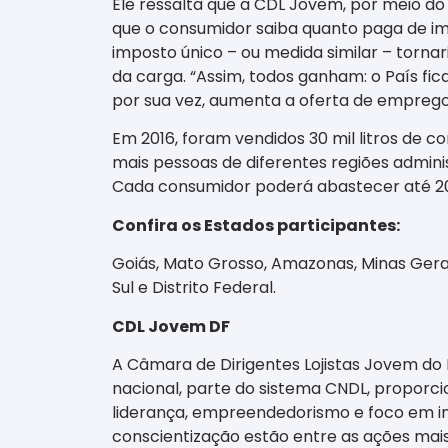
Ele ressalta que a CDL Jovem, por meio do D
que o consumidor saiba quanto paga de im
imposto único – ou medida similar – tornar
da carga. “Assim, todos ganham: o País fi
por sua vez, aumenta a oferta de emprego
Em 2016, foram vendidos 30 mil litros de c
mais pessoas de diferentes regiões admini
Cada consumidor poderá abastecer até 20 l
Confira os Estados participantes:
Goiás, Mato Grosso, Amazonas, Minas Gerai
Sul e Distrito Federal.
CDL Jovem DF
A Câmara de Dirigentes Lojistas Jovem do
nacional, parte do sistema CNDL, proporci
liderança, empreendedorismo e foco em in
conscientização estão entre as ações mai