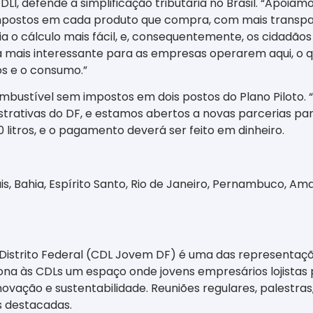
LI, defende a simplificação tributária no Brasil. “Apoiam
postos em cada produto que compra, com mais transparê
ia o cálculo mais fácil, e, consequentemente, os cidadãos
ca mais interessante para as empresas operarem aqui, o 
s e o consumo.”
ombustível sem impostos em dois postos do Plano Piloto. 
strativas do DF, e estamos abertos a novas parcerias par
itros, e o pagamento deverá ser feito em dinheiro.
s, Bahia, Espírito Santo, Rio de Janeiro, Pernambuco, Am
 Distrito Federal (CDL Jovem DF) é uma das representaçõ
ona às CDLs um espaço onde jovens empresários lojistas
ovação e sustentabilidade. Reuniões regulares, palestr
s destacadas.