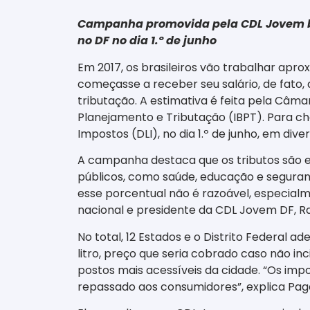
Campanha promovida pela CDL Jovem bus
no DF no dia 1.º de junho
Em 2017, os brasileiros vão trabalhar apr
começasse a receber seu salário, de fato,
tributação. A estimativa é feita pela Câma
Planejamento e Tributação (IBPT). Para cha
Impostos (DLI), no dia 1.º de junho, em dive
A campanha destaca que os tributos são eq
públicos, como saúde, educação e seguranç
esse porcentual não é razoável, especia
nacional e presidente da CDL Jovem DF, Ra
No total, 12 Estados e o Distrito Federal ad
litro, preço que seria cobrado caso não inc
postos mais acessíveis da cidade. “Os imp
repassado aos consumidores”, explica Pag