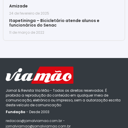
Amizade
24 de fevereiro de 2025
Itapetininga – Bicicletário atende alunos e
funcionários do Senac
11 de março de 2022
Jornal & Revista Via Mão - Todos os direitos reservados. É
proibida a reprodução do conteúdo em qualquer meio de
comunicação, eletrônico ou impresso, sem a autorização escrita
deste veículo de comunicação
Fundação
- Desde 2003
redacao@jornalviamao.com.br -
jornalviamao@jornalviamao.com.br