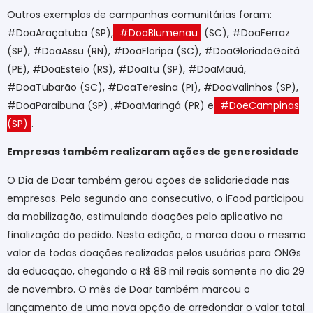
Outros exemplos de campanhas comunitárias foram:
#DoaAraçatuba (SP),
#DoaBlumenau
(SC), #DoaFerraz
(SP), #DoaAssu (RN), #DoaFloripa (SC), #DoaGloriadoGoitá
(PE), #DoaEsteio (RS), #DoaItu (SP), #DoaMauá,
#DoaTubarão (SC), #DoaTeresina (PI), #DoaValinhos (SP),
#DoaParaibuna (SP) ,#DoaMaringá (PR) e
#DoeCampinas
(SP)
.
Empresas também realizaram ações de generosidade
O Dia de Doar também gerou ações de solidariedade nas
empresas. Pelo segundo ano consecutivo, o iFood participou
da mobilização, estimulando doações pelo aplicativo na
finalização do pedido. Nesta edição, a marca doou o mesmo
valor de todas doações realizadas pelos usuários para ONGs
da educação, chegando a R$ 88 mil reais somente no dia 29
de novembro. O mês de Doar também marcou o
lançamento de uma nova opção de arredondar o valor total