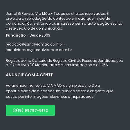
Jornal & Revista Via Mão - Todos os direitos reservados. É
proibida a reprodução do conteúdo em qualquer meio de
comunicação, eletrônico ou impresso, sem a autorização escrita
deste veículo de comunicação
Fundação
- Desde 2003
redacao@jornalviamao.com.br -
jornalviamao@jornalviamao.com.br
Registrado no Cartório de Registro Civil de Pessoas Jurídicas, sob
n.º 12 no Livro "B" Matriculado e Microfilmado sob n.o 1.256.
ANUNCIE COM A GENTE
Ao anunciar na revista VIA MÃO, as empresas terão a
oportunidade de alcançar um público seleto e exigente, que
busca por informações relevantes e inspiradoras.
(15) 99797-5172