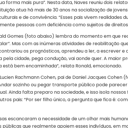
forma mais pura”. Nesta data, Naves reuniu dois relatos
stituição atua há mais de 30 anos na socialização de jove
culturais e de convivência. “Esses pais vivem realidades 
nte pessoas com deficiência como sujeitos de direitos”,
ald Gomes (foto abaixo) lembra do momento em que rece
lar”. Mas com as inúmeras atividades de reabilitação que 
contrariou os prognósticos, aprendeu a ler, a escrever e
ha pela cidade, pega condução, vai aonde quer. A maior 
a está bem encaminhada”, relata Ronald, emocionado.
ucien Rachmann Cohen, pai de Daniel Jacques Cohen (fo
“Andar sozinho ou pegar transporte público pode parecer
al. Ainda falta preparo na sociedade, e isso isola nossos
ros pais: “Por ser filho único, a pergunta que fica é: co
essas escancaram a necessidade de um olhar mais humano 
as públicas que realmente apoiem esses indivíduos, em ma