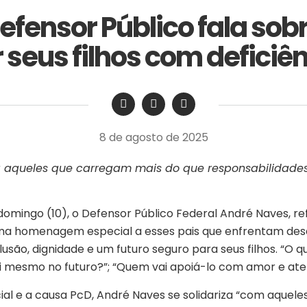
efensor Público fala sob
 seus filhos com deficiê
‎ ‎ ‎ ‎ ‎ ‎ ‎ ‎ ‎ ‎ ‎ ‎ ‎ ‎ ‎ ‎ ‎ ‎ ‎ ‎ ‎ ‎ ‎ ‎ ‎ ‎ ‎ ‎ ‎ ‎ ‎
8 de agosto de 2025
 aqueles que carregam mais do que responsabilidad
domingo (10), o Defensor Público Federal André Naves, re
ma homenagem especial a esses pais que enfrentam desafi
lusão, dignidade e um futuro seguro para seus filhos. “O
e si mesmo no futuro?”; “Quem vai apoiá-lo com amor e at
l e a causa PcD, André Naves se solidariza “com aquel