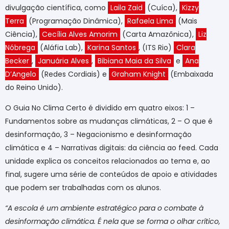
divulgação científica, como
Laila Zaid
(Cuíca),
Kizzy
Terra
(Programação Dinâmica),
Rafaela Lima
(Mais
Ciência),
Cecília Alves Amorim
(Carta Amazônica),
Liz
Nóbrega
(Aláfia Lab),
Karina Santos
, (ITS Rio)
Clara
Becker
,
Januária Alves
,
Bibiana Maia da Silva
e
Ana
D’Angelo
(Redes Cordiais) e
Graham Knight
(Embaixada
do Reino Unido).
O Guia No Clima Certo é dividido em quatro eixos: 1 –
Fundamentos sobre as mudanças climáticas, 2 – O que é
desinformação, 3 – Negacionismo e desinformação
climática e 4 – Narrativas digitais: da ciência ao feed. Cada
unidade explica os conceitos relacionados ao tema e, ao
final, sugere uma série de conteúdos de apoio e atividades
que podem ser trabalhadas com os alunos.
“A escola é um ambiente estratégico para o combate à
desinformação climática. É nela que se forma o olhar crítico,