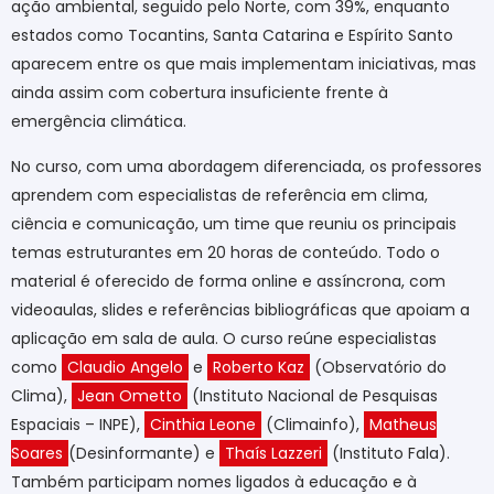
ação ambiental, seguido pelo Norte, com 39%, enquanto
estados como Tocantins, Santa Catarina e Espírito Santo
aparecem entre os que mais implementam iniciativas, mas
ainda assim com cobertura insuficiente frente à
emergência climática.
No curso, com uma abordagem diferenciada, os professores
aprendem com especialistas de referência em clima,
ciência e comunicação, um time que reuniu os principais
temas estruturantes em 20 horas de conteúdo. Todo o
material é oferecido de forma online e assíncrona, com
videoaulas, slides e referências bibliográficas que apoiam a
aplicação em sala de aula. O curso reúne especialistas
como
Claudio Angelo
e
Roberto Kaz
(Observatório do
Clima),
Jean Ometto
(Instituto Nacional de Pesquisas
Espaciais – INPE),
Cinthia Leone
(Climainfo),
Matheus
Soares
(Desinformante) e
Thaís Lazzeri
(Instituto Fala).
Também participam nomes ligados à educação e à