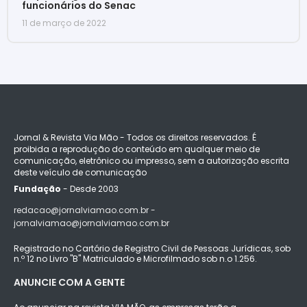
funcionários do Senac
11 de março de 2022
Jornal & Revista Via Mão - Todos os direitos reservados. É
proibida a reprodução do conteúdo em qualquer meio de
comunicação, eletrônico ou impresso, sem a autorização escrita
deste veículo de comunicação
Fundação
- Desde 2003
redacao@jornalviamao.com.br -
jornalviamao@jornalviamao.com.br
Registrado no Cartório de Registro Civil de Pessoas Jurídicas, sob
n.º 12 no Livro "B" Matriculado e Microfilmado sob n.o 1.256.
ANUNCIE COM A GENTE