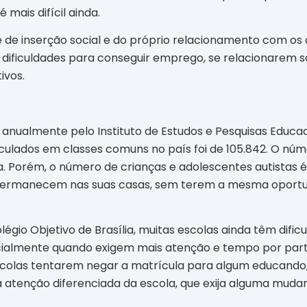
 mais difícil ainda.
de de inserção social e do próprio relacionamento com os
 dificuldades para conseguir emprego, se relacionarem s
ivos.
nualmente pelo Instituto de Estudos e Pesquisas Educacio
lados em classes comuns no país foi de 105.842. O núme
. Porém, o número de crianças e adolescentes autistas 
a permanecem nas suas casas, sem terem a mesma oportu
égio Objetivo de Brasília, muitas escolas ainda têm dific
ialmente quando exigem mais atenção e tempo por parte 
scolas tentarem negar a matrícula para algum educando
 atenção diferenciada da escola, que exija alguma mud