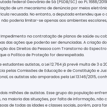
utada federal Geovânia de Sá (PSDB/SC) ao PL 1688/2019
 criação de um mecanismo de denúncia por meios eletrôni
tricula recusada. No entanto, a deputada entendeu que 
 não poderia limitar-se apenas aos ambientes escolares
. Impedimento na contratação de planos de saúde ou cobe
s das ações que poderão ser denunciadas. A criação do c
ção dos Direitos da Pessoa com Transtorno do Espectro Au
que a Política de Proteção for desrespeitada.
estudantes autistas, a Lei 12.764 já prevê multa de 3 a 2
cia pelas Comissões de Educação e de Constituição e Jus
onal, os autistas são amparados pela Lei 13.146/2015, con
de dois milhões de autistas. Esse grupo da população enfr
 na maioria das situações, por falta de informação, não 
oas de todas as idades e classes sociais, porém, para fam