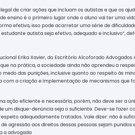
legal de criar ações que incluam os autistas e que os aj
 de ensino é o primeiro lugar onde o aluno vai ter uma vida 
rma efetiva, isso pode acarretar uma série de dificuldade
studante autista seja efetivo, adequado e inclusivo”, def
ucional Erika Xavier, do Escritório Alcoforado Advogados 
 que na prática, a sociedade ainda não aprendeu a respeit
medo das punições, inclusive quanto ao respeito às mino
da com a criação e implementação de mecanismos que faci
ma ação eficiente e necessária, porém, não deve ser a ún
de um disque-denúncia seja o suficiente. Deve-se fazer
espeito adequadamente tratados. Vale dizer: não é sufici
de agressão aos direitos dessas pessoas sejam punidos
iza a advogada