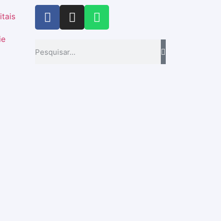
itais
ie