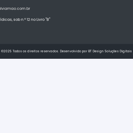
alviamao.com.br
icas, sob n.º 12 no Livro "B"
©2025 Todos os direitos reservados. Desenvolvido por BT Design Soluções Digitais