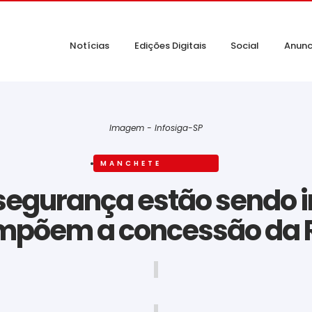
Notícias
Edições Digitais
Social
Anunc
Imagem - Infosiga-SP
MANCHETE
 segurança estão sendo
ompõem a concessão da 
‎ ‎ ‎ ‎ ‎ ‎ ‎ ‎ ‎ ‎ ‎ ‎ ‎ ‎ ‎ ‎ ‎ ‎ ‎ ‎ ‎ ‎ ‎ ‎ ‎ ‎ ‎ ‎ ‎ ‎ ‎