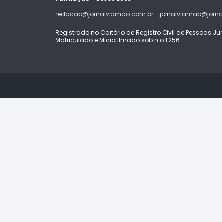
redacao@jornalviamao.com.br - jornalviamao@jorn
Registrado no Cartório de Registro Civil de Pessoas Juríd
Matriculado e Microfilmado sob n.o 1.256.