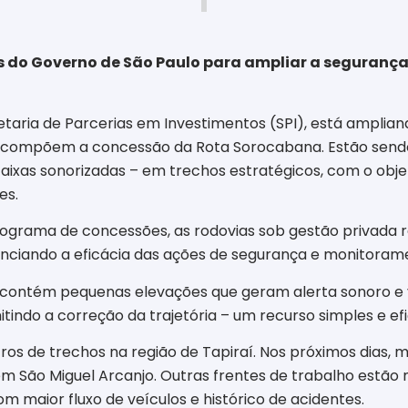
es do Governo de São Paulo para ampliar a segurança
taria de Parcerias em Investimentos (SPI), está amplian
ue compõem a concessão da Rota Sorocabana. Estão sendo
as sonorizadas – em trechos estratégicos, com o objeti
es.
programa de concessões, as rodovias sob gestão privada 
denciando a eficácia das ações de segurança e monitora
s contém pequenas elevações que geram alerta sonoro e
ndo a correção da trajetória – um recurso simples e ef
tros de trechos na região de Tapiraí. Nos próximos dias, 
em São Miguel Arcanjo. Outras frentes de trabalho estã
 maior fluxo de veículos e histórico de acidentes.