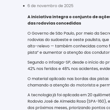
6 de novembro de 2025
A iniciativa integra o conjunto de açõ
das rodovias concedidas
O Governo de São Paulo, por meio da Secre
rodovias do sudoeste e oeste paulista, q
alto-relevo — também conhecidas como faix
pista” e aumentar a atenção dos condutor
Segundo o Infosiga-SP, desde o início do 
42% nos feridos e 48% nos acidentes, evi
O material aplicado nas bordas das pista
chamando a atenção do motorista e permiti
A tecnologia já foi aplicada em 20 quilôme
Rodovia José de Almeida Rosa (SPA-160), 
dos próximos meses, priorizando pontos com