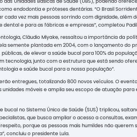
 das Unidades Básicas de Saúde (UBS), podendo oferec
como endodontia e próteses dentárias. “O Brasil Sorriden
ar cada vez mais pessoas sorrindo com dignidade, além d
ene dental e para as fábricas e empresas”, completou Padi
ologia, Cláudio Miyake, ressaltou a importância da polít
quela semente plantada em 2004, com o lançamento do pro
s públicas, de elevar a saúde bucal para 100% da populaç
om tecnologia, junto com a estrutura que está sendo ofer
tologia e saúde bucal para a nossa população”.
erão entregues, totalizando 800 novos veículos. O even
s unidades móveis e amplia seu escopo de atuação para eq
 bucal no Sistema Único de Saúde (SUS) triplicou, saltando
ecialistas, que busca ampliar o acesso a consultas, exa
respeito, porque as pessoas mais humildes não querem s
”, concluiu o presidente Lula.