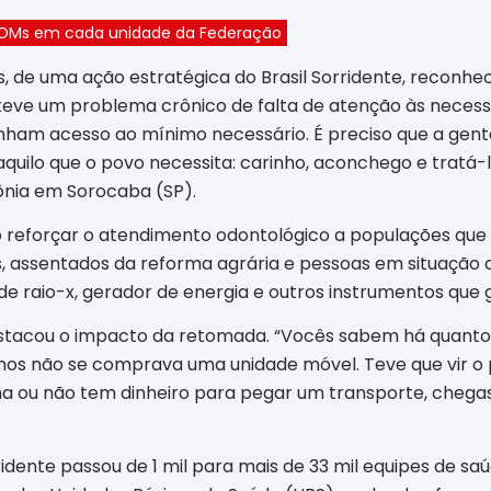
 UOMs em cada unidade da Federação
, de uma ação estratégica do Brasil Sorridente, reconh
teve um problema crônico de falta de atenção às necessi
nham acesso ao mínimo necessário. É preciso que a gente
 aquilo que o povo necessita: carinho, aconchego e tratá-
ônia em Sorocaba (SP).
reforçar o atendimento odontológico a populações que t
 assentados da reforma agrária e pessoas em situação 
de raio-x, gerador de energia e outros instrumentos que
 destacou o impacto da retomada. “Vocês sabem há quan
os não se comprava uma unidade móvel. Teve que vir o p
 ou não tem dinheiro para pegar um transporte, chegasse
idente passou de 1 mil para mais de 33 mil equipes de sa