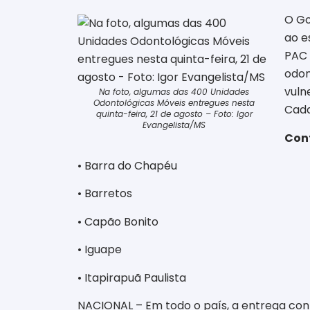
O Go
ao e
PAC 
odon
vuln
Na foto, algumas das 400 Unidades
Odontológicas Móveis entregues nesta
Cada
quinta-feira, 21 de agosto – Foto: Igor
Evangelista/MS
Conf
• Barra do Chapéu
• Barretos
• Capão Bonito
• Iguape
• Itapirapuã Paulista
NACIONAL – Em todo o país, a entrega cont