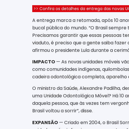
>> Confira os detalhes da entrega das novas
A entrega marca a retomada, após 10 anos
bucal pública do mundo. “O Brasil sempre 
Precisamos garantir que essas pessoas te
viaduto, é preciso que a gente saiba fazer
afirmou o presidente Lula durante a cerim
IMPACTO
— As novas unidades móveis vão 
como comunidades indígenas, quilombolas,
cadeira odontológica completa, aparelho 
O ministro da Saúde, Alexandre Padilha,
uma Unidade Odontológica Móvel? Há 10 an
daquela pessoa, que às vezes tem vergonha
Brasil voltou a sorrir”, disse.
EXPANSÃO
— Criado em 2004, o Brasil Sorr