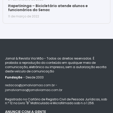
Itapetininga – Bicicletário atende alunos e
funcionários do Senac
11 de março de 2022
Jornal & Revista Via Mão - Todos os direitos reservados. É
proibida a reprodução do conteúdo em qualquer meio de
comunicação, eletrônico ou impresso, sem a autorização escrita
deste veículo de comunicação
Fundação
- Desde 2003
redacao@jornalviamao.com.br -
jornalviamao@jornalviamao.com.br
Registrado no Cartório de Registro Civil de Pessoas Jurídicas, sob
n.º 12 no Livro "B" Matriculado e Microfilmado sob n.o 1.256.
ANUNCIE COM A GENTE