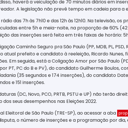
sso, haverá a veiculação de 70 minutos diários em inserçõ
reador. A legislação não prevê tempo em cadeia para a e
dio das 7h às 7h10 e das 12h às 12h10. Na televisão, os p
iculadas entre 5h e meia-noite, na proporção de 60% (42
ção das inserções será feita em três faixas de horário: 5h à
oligação Caminho Seguro pra São Paulo (PP, MDB, PL, PSD,
), do atual prefeito e candidato à reeleição, Ricardo Nune
rções. Em seguida, está a Coligação Amor por São Paulo 
por PT, PC do B e PV), do candidato Guilherme Boulos, co
ania (35 segundos e 174 inserções), do candidato Datena,
dos e 151 inserções.
aturas (DC, Novo, PCO, PRTB, PSTU e UP) não terão direi
o dos seus desempenhos nas Eleições 2022.
al Eleitoral de São Paulo (TRE-SP), ao acessar a aba
prop
isputa, o número de inserções e a programação por dia, 