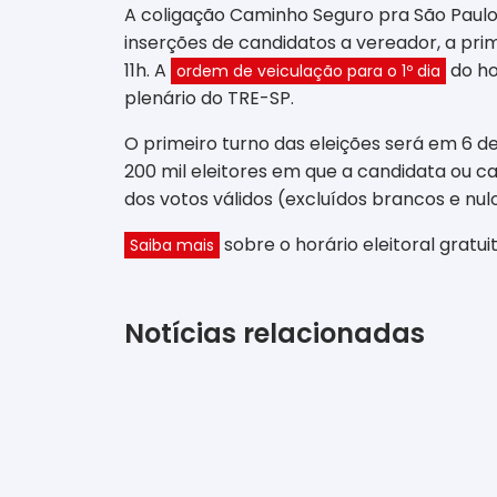
A coligação Caminho Seguro pra São Paulo 
inserções de candidatos a vereador, a prim
11h. A
do hor
ordem de veiculação para o 1º dia
plenário do TRE-SP.
O primeiro turno das eleições será em 6 de
200 mil eleitores em que a candidata ou c
dos votos válidos (excluídos brancos e nulo
sobre o horário eleitoral gratui
Saiba mais
Notícias relacionadas