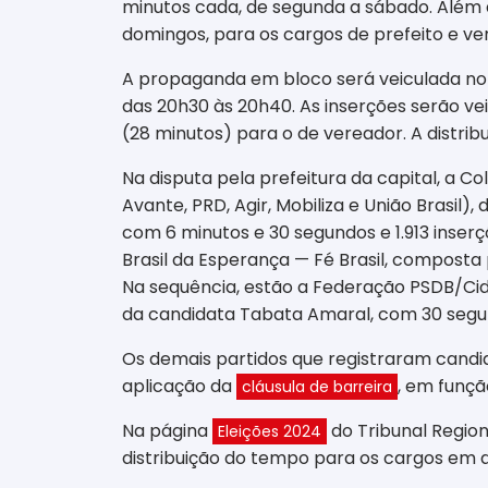
minutos cada, de segunda a sábado. Além di
domingos, para os cargos de prefeito e ve
A propaganda em bloco será veiculada no rá
das 20h30 às 20h40. As inserções serão ve
(28 minutos) para o de vereador. A distribui
Na disputa pela prefeitura da capital, a C
Avante, PRD, Agir, Mobiliza e União Brasil
com 6 minutos e 30 segundos e 1.913 inse
Brasil da Esperança — Fé Brasil, composta 
Na sequência, estão a Federação PSDB/Cidad
da candidata Tabata Amaral, com 30 segun
Os demais partidos que registraram candid
aplicação da
, em funçã
cláusula de barreira
Na página
do Tribunal Region
Eleições 2024
distribuição do tempo para os cargos em d