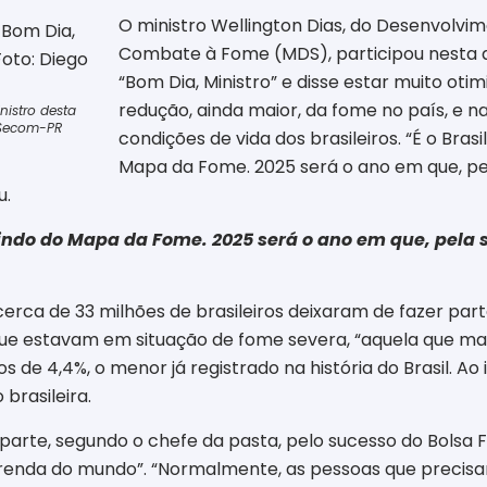
O ministro Wellington Dias, do Desenvolvime
Combate à Fome (MDS), participou nesta qu
“Bom Dia, Ministro” e disse estar muito otim
redução, ainda maior, da fome no país, e na
nistro desta
/Secom-PR
condições de vida dos brasileiros. “É o Bras
Mapa da Fome. 2025 será o ano em que, pel
u.
aindo do Mapa da Fome. 2025 será o ano em que, pela 
 cerca de 33 milhões de brasileiros deixaram de fazer pa
e estavam em situação de fome severa, “aquela que mat
de 4,4%, o menor já registrado na história do Brasil. Ao
brasileira.
 parte, segundo o chefe da pasta, pelo sucesso do Bolsa F
renda do mundo”. “Normalmente, as pessoas que precisa