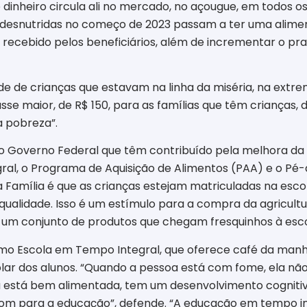
 dinheiro circula ali no mercado, no açougue, em todos o
s desnutridas no começo de 2023 passam a ter uma alimen
o recebido pelos beneficiários, além de incrementar o pr
de crianças que estavam na linha da miséria, na extre
 maior, de R$ 150, para as famílias que têm crianças, de 
a pobreza”.
do Governo Federal que têm contribuído pela melhora da 
gral, o Programa de Aquisição de Alimentos (PAA) e o Pé
a Família é que as crianças estejam matriculadas na es
alidade. Isso é um estímulo para a compra da agricultur
 e um conjunto de produtos que chegam fresquinhos à esc
mo Escola em Tempo Integral, que oferece café da manh
lar dos alunos. “Quando a pessoa está com fome, ela nã
a está bem alimentada, tem um desenvolvimento cogniti
om para a educação”, defende. “A educação em tempo in