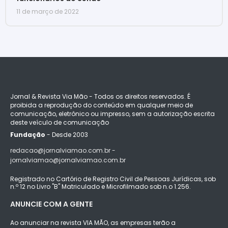
11 de março de 2022
Jornal & Revista Via Mão - Todos os direitos reservados. É
proibida a reprodução do conteúdo em qualquer meio de
comunicação, eletrônico ou impresso, sem a autorização escrita
deste veículo de comunicação
Fundação
- Desde 2003
redacao@jornalviamao.com.br -
jornalviamao@jornalviamao.com.br
Registrado no Cartório de Registro Civil de Pessoas Jurídicas, sob
n.º 12 no Livro "B" Matriculado e Microfilmado sob n.o 1.256.
ANUNCIE COM A GENTE
Ao anunciar na revista VIA MÃO, as empresas terão a