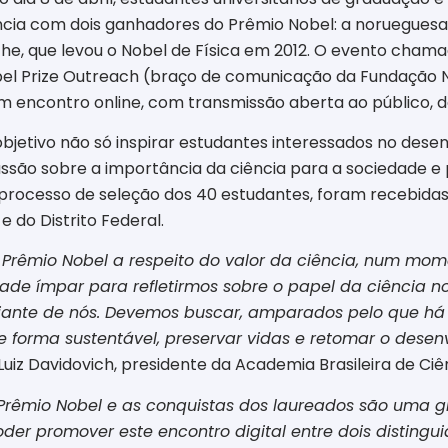
iência com dois ganhadores do Prêmio Nobel: a noruegues
he, que levou o Nobel de Física em 2012. O evento chama
obel Prize Outreach (braço de comunicação da Fundação 
um encontro online, com transmissão aberta ao público, da
o objetivo não só inspirar estudantes interessados no dese
ão sobre a importância da ciência para a sociedade e p
rocesso de seleção dos 40 estudantes, foram recebidas m
e do Distrito Federal.
Prêmio Nobel a respeito do valor da ciência, num mo
ade ímpar para refletirmos sobre o papel da ciência 
diante de nós. Devemos buscar, amparados pelo que h
de forma sustentável, preservar vidas e retomar o des
Luiz Davidovich, presidente da Academia Brasileira de Ciê
Prêmio Nobel e as conquistas dos laureados são uma g
der promover este encontro digital entre dois distingu