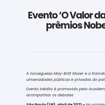
Evento ‘O Valor d
prêmios Nobel
A norueguesa May-Britt Moser e o francês
universidades públicas e privadas do país
Evento inédito é promovido pela Academia
acompanhar os debates
São Paulo (SP), abril de 2021 –
No próximo