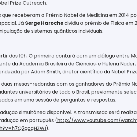
bel Prize Outreach.
s que receberam o Prêmio Nobel de Medicina em 2014 por
spacial. Já
Serge Haroche
dividiu o prêmio de Física em
pulação de sistemas quânticos individuais.
partir das 10h. O primeiro contará com um diálogo entre 
ente da Academia Brasileira de Ciências, e Helena Nader
nduzida por Adam Smith, diretor científico da Nobel Priz
, duas mesas-redondas com os ganhadores do Prêmio No
udantes universitários de todo o Brasil, previamente se
ureados em uma sessão de perguntas e respostas.
adução simultânea disponível. A transmissão será realiz
radução em português (
http://www.youtube.com/watc
ch?v=h7Q2gcgHZWI
).