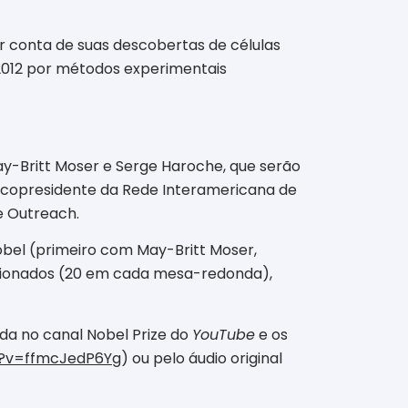
 conta de suas descobertas de células
 2012 por métodos experimentais
May-Britt Moser e Serge Haroche, que serão
, copresidente da Rede Interamericana de
e Outreach.
bel (primeiro com May-Britt Moser,
lecionados (20 em cada mesa-redonda),
ada no canal Nobel Prize do
YouTube
e os
h?v=ffmcJedP6Yg
) ou pelo áudio original