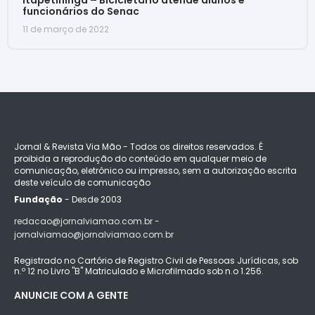
funcionários do Senac
11 de março de 2022
Jornal & Revista Via Mão - Todos os direitos reservados. É
proibida a reprodução do conteúdo em qualquer meio de
comunicação, eletrônico ou impresso, sem a autorização escrita
deste veículo de comunicação
Fundação
- Desde 2003
redacao@jornalviamao.com.br -
jornalviamao@jornalviamao.com.br
Registrado no Cartório de Registro Civil de Pessoas Jurídicas, sob
n.º 12 no Livro "B" Matriculado e Microfilmado sob n.o 1.256.
ANUNCIE COM A GENTE