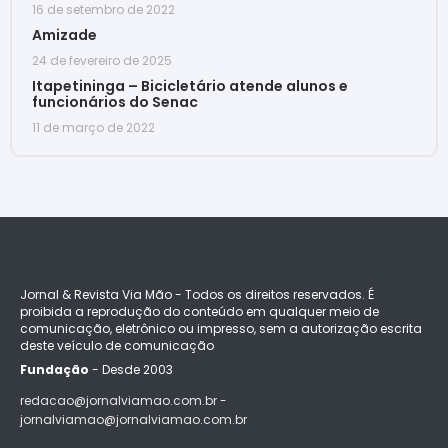
16 de setembro de 2022
Amizade
24 de fevereiro de 2025
Itapetininga – Bicicletário atende alunos e
funcionários do Senac
11 de março de 2022
Jornal & Revista Via Mão - Todos os direitos reservados. É
proibida a reprodução do conteúdo em qualquer meio de
comunicação, eletrônico ou impresso, sem a autorização escrita
deste veículo de comunicação
Fundação
- Desde 2003
redacao@jornalviamao.com.br -
jornalviamao@jornalviamao.com.br