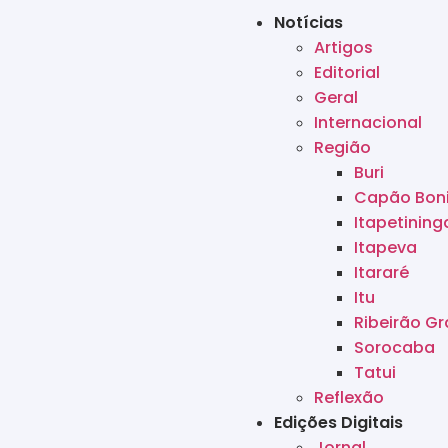
Notícias
Artigos
Editorial
Geral
Internacional
Região
Buri
Capão Bon
Itapetining
Itapeva
Itararé
Itu
Ribeirão G
Sorocaba
Tatui
Reflexão
Edições Digitais
Jornal