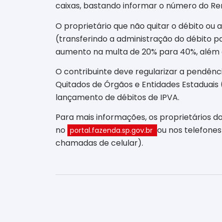
caixas, bastando informar o número do Ren
O proprietário que não quitar o débito ou 
(transferindo a administração do débito p
aumento na multa de 20% para 40%, além d
O contribuinte deve regularizar a pendênc
Quitados de Órgãos e Entidades Estaduais 
lançamento de débitos de IPVA.
Para mais informações, os proprietários 
no
ou nos telefones
portal.fazenda.sp.gov.br
chamadas de celular).