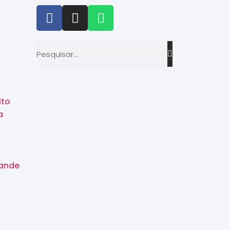
ito
a
rande